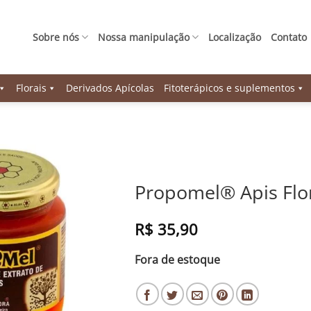
Sobre nós
Nossa manipulação
Localização
Contato
Florais
Derivados Apícolas
Fitoterápicos e suplementos
Propomel® Apis Flo
R$
35,90
Fora de estoque