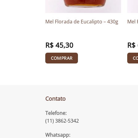
olis Verde
Mel Florada de Eucalipto – 430g
Mel 
cápsulas
R$
45,30
R$
COMPRAR
C
Contato
Telefone:
(11) 3862-5342
Whatsapp: