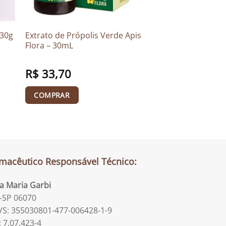
430g
Extrato de Própolis Verde Apis
Flora – 30mL
R$
33,70
COMPRAR
macêutico Responsável Técnico:
la Maria Garbi
-SP 06070
S: 355030801-477-006428-1-9
: 7.07.423-4