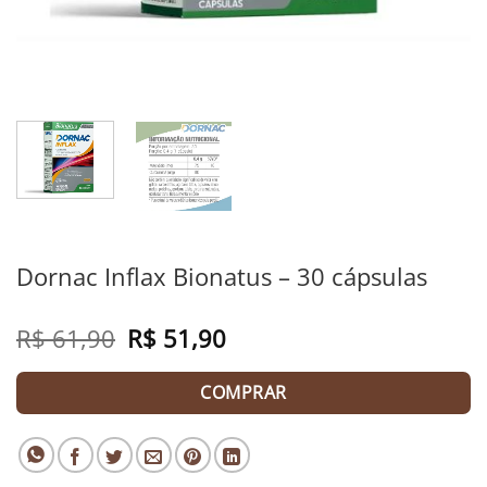
Dornac Inflax Bionatus – 30 cápsulas
R$
61,90
Original
R$
51,90
Current
price
price
was:
is:
R$ 61,90.
R$ 51,90.
COMPRAR