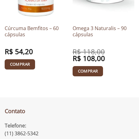
Cúrcuma Bemfitos – 60
Omega 3 Naturalis – 90
cápsulas
cápsulas
R$
54,20
R$
118,00
Original
R$
108,00
Current
price
price
COMPRAR
was:
is:
R$ 118,00.
R$ 108,00.
COMPRAR
Contato
Telefone:
(11) 3862-5342