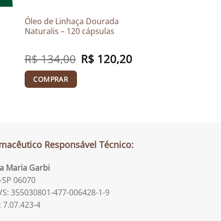
Óleo de Linhaça Dourada
Naturalis – 120 cápsulas
R$
134,00
O
R$
120,20
O
preço
preço
original
atual
era:
é:
COMPRAR
R$ 134,00.
R$ 120,20.
macêutico Responsável Técnico:
la Maria Garbi
-SP 06070
S: 355030801-477-006428-1-9
: 7.07.423-4