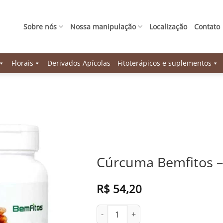
Sobre nós
Nossa manipulação
Localização
Contato
Florais
Derivados Apícolas
Fitoterápicos e suplementos
Cúrcuma Bemfitos –
R$
54,20
Cúrcuma Bemfitos - 60 cápsulas quan