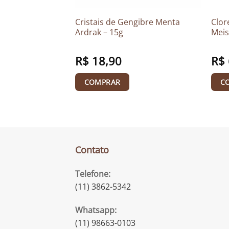
 Naturalis – 90
Cristais de Gengibre Menta
Clor
Ardrak – 15g
Meis
O
R$
134,50
O
R$
18,90
R$
preço
preço
original
atual
era:
é:
COMPRAR
C
R$ 150,00.
R$ 134,50.
Contato
Telefone:
(11) 3862-5342
Whatsapp:
(11) 98663-0103