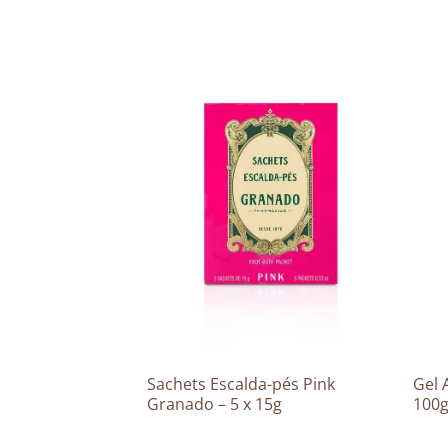
Doce – 550mL
Sachets Escalda-pés Pink
Gel 
Granado – 5 x 15g
100