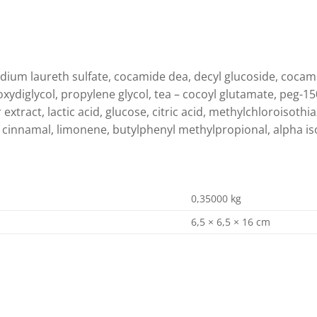
odium laureth sulfate, cocamide dea, decyl glucoside, cocam
oxydiglycol, propylene glycol, tea – cocoyl glutamate, peg-15
er extract, lactic acid, glucose, citric acid, methylchloroisot
 cinnamal, limonene, butylphenyl methylpropional, alpha i
0,35000 kg
6,5 × 6,5 × 16 cm