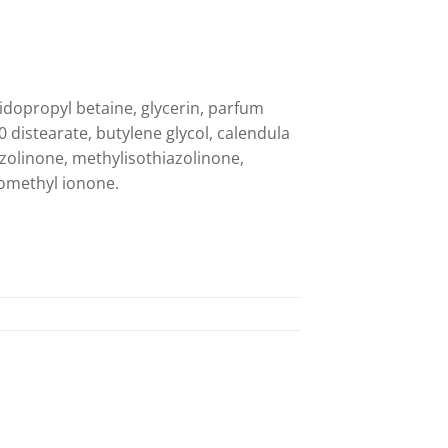
idopropyl betaine, glycerin, parfum
0 distearate, butylene glycol, calendula
hiazolinone, methylisothiazolinone,
somethyl ionone.