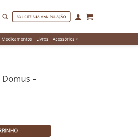
SOLICITE SUA MANIPULAÇÃO
Medicamentos
Livros
Acessórios
a Domus –
ntidade
RRINHO