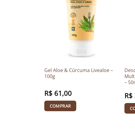
l On Sálvia &
Gel Aloe & Cúrcuma Livealoe –
Deso
os Aromas –
100g
Mult
– 5
R$
61,00
R$
COMPRAR
C