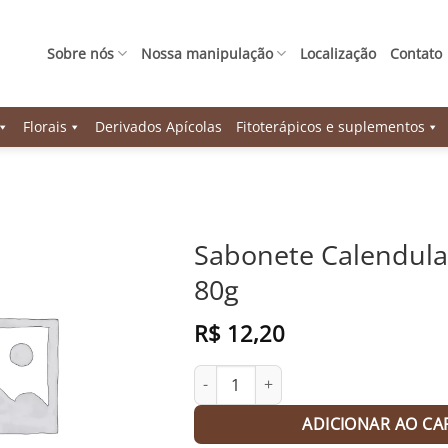
Sobre nós
Nossa manipulação
Localização
Contato
Florais
Derivados Apícolas
Fitoterápicos e suplementos
Sabonete Calendul
80g
R$
12,20
Sabonete Calendula Domus - 80g qua
ADICIONAR AO CA