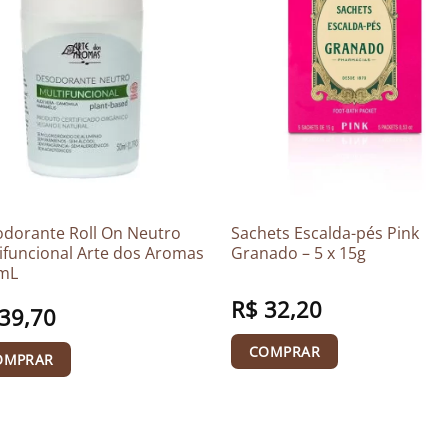
dorante Roll On Neutro
Sachets Escalda-pés Pink
ifuncional Arte dos Aromas
Granado – 5 x 15g
0mL
R$
32,20
39,70
COMPRAR
OMPRAR