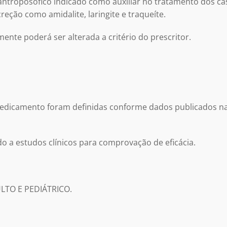
ntroposófico indicado como auxiliar no tratamento dos c
eção como amidalite, laringite e traqueíte.
nte poderá ser alterada a critério do prescritor.
medicamento foram definidas conforme dados publicados na
o a estudos clínicos para comprovação de eficácia.
TO E PEDIÁTRICO.