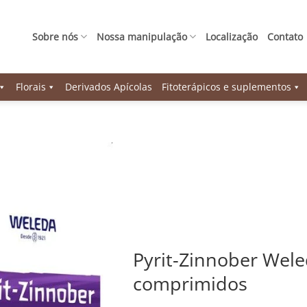
Sobre nós
Nossa manipulação
Localização
Contato
Florais
Derivados Apícolas
Fitoterápicos e suplementos
Pyrit-Zinnober Wele
comprimidos