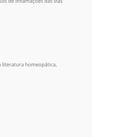
asos de
inflamações das vias
 literatura homeopática,