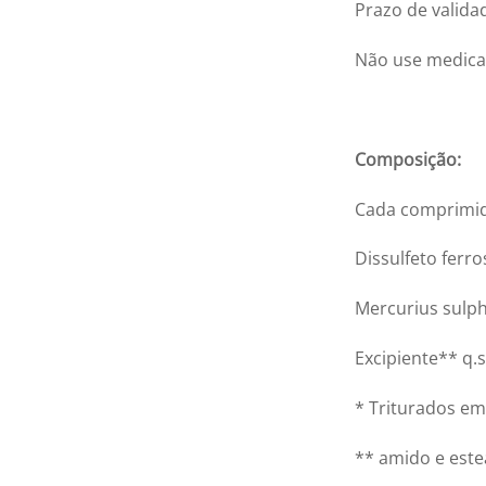
Prazo de valida
Não use medica
Composição:
Cada comprimid
Dissulfeto f
Mercurius su
Excipiente**
* Triturados em
** amido e este