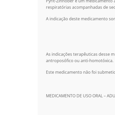
Pyrit-Zinnober é um medicamento a
respiratórias acompanhadas de secr
A indicação deste medicamento some
As indicações terapêuticas desse 
antroposófico ou anti-homotóxica.
Este medicamento não foi submetid
MEDICAMENTO DE USO ORAL – ADUL