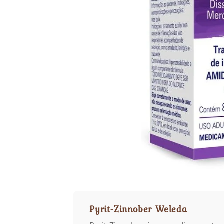
Pyrit-Zinnober Weleda