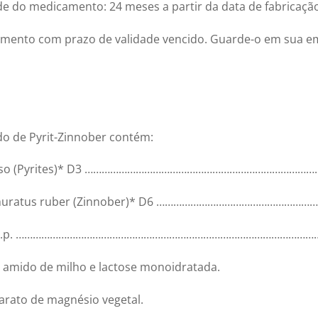
de do medicamento: 24 meses a partir da data de fabricaçã
mento com prazo de validade vencido. Guarde-o em sua e
o de Pyrit-Zinnober contém:
erroso (Pyrites)* D3 ………………………………………………………………………
lphuratus ruber (Zinnober)* D6 ……………………………………………
 q.s.p. …………………………………………………………………………………………………
 amido de milho e lactose monoidratada.
arato de magnésio vegetal.