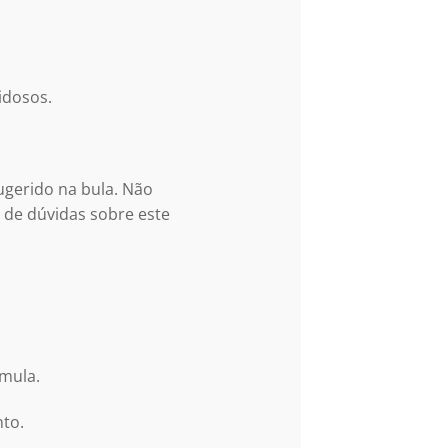
idosos.
ugerido na bula.
Não
 de dúvidas sobre este
rmula.
nto.