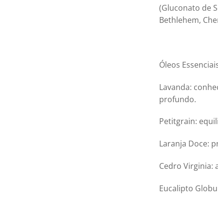
(Gluconato de Sód
Bethlehem, Cher
Óleos Essenciais
Lavanda: conhec
profundo.
Petitgrain: equ
Laranja Doce: p
Cedro Virginia:
Eucalipto Globu