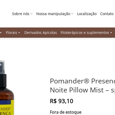
Sobre nós
Nossa manipulação
Localização
Contato
Florais
Derivados Apícolas
Fitoterápicos e suplementos
Pomander® Presenç
Noite Pillow Mist –
R$
93,10
Fora de estoque