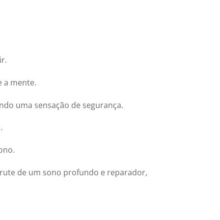
r.
e a mente.
nando uma sensação de segurança.
.
ono.
frute de um sono profundo e reparador,