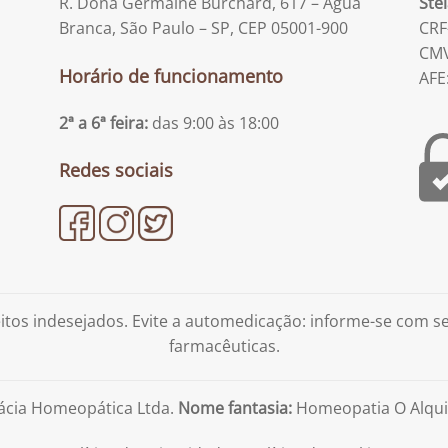
R. Dona Germaine Burchard, 617 – Água
Ste
Branca, São Paulo – SP, CEP 05001-900
CRF
CMV
Horário de funcionamento
AFE
2ª a 6ª feira:
das 9:00 às 18:00
Redes sociais
tos indesejados. Evite a automedicação: informe-se com 
farmacêuticas.
ácia Homeopática Ltda.
Nome fantasia:
Homeopatia O Alqui