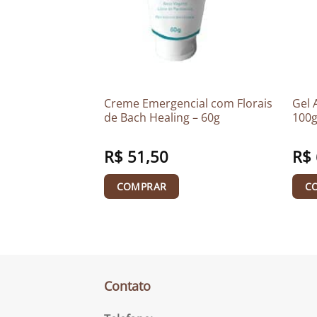
-pés Pink
Creme Emergencial com Florais
Gel 
5g
de Bach Healing – 60g
100
R$
51,50
R$
COMPRAR
C
Contato