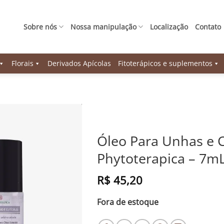
Sobre nós
Nossa manipulação
Localização
Contato
Florais
Derivados Apícolas
Fitoterápicos e suplementos
Óleo Para Unhas e C
Phytoterapica – 7m
R$
45,20
Fora de estoque