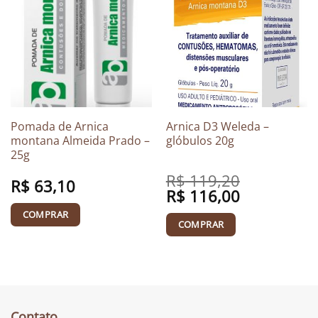
Pomada de Arnica
Arnica D3 Weleda –
montana Almeida Prado –
glóbulos 20g
25g
R$
119,20
R$
63,10
Original
R$
116,00
Current
price
price
was:
is:
COMPRAR
R$ 119,20.
R$ 116,00.
COMPRAR
Contato