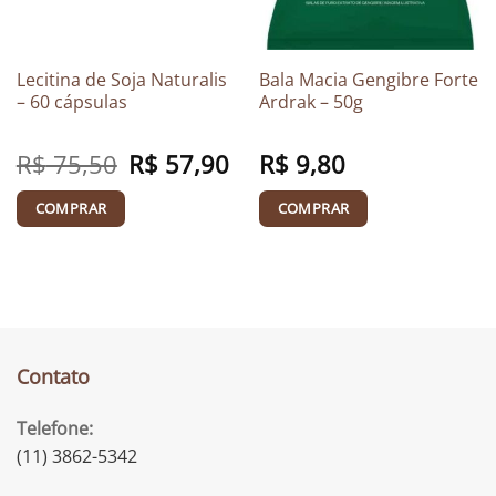
Lecitina de Soja Naturalis
Bala Macia Gengibre Forte
– 60 cápsulas
Ardrak – 50g
R$
75,50
Original
R$
57,90
Current
R$
9,80
price
price
was:
is:
R$ 75,50.
R$ 57,90.
COMPRAR
COMPRAR
Contato
Telefone:
(11) 3862-5342