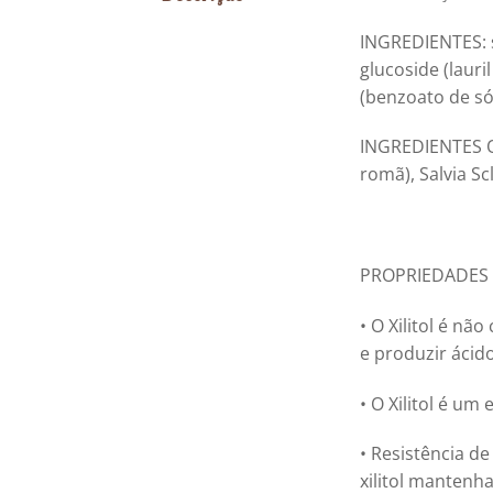
INGREDIENTES:
glucoside (lauri
(benzoato de só
INGREDIENTES 
romã), Salvia Scl
PROPRIEDADES D
• O Xilitol é nã
e produzir ácid
• O Xilitol é um
• Resistência d
xilitol mantenh