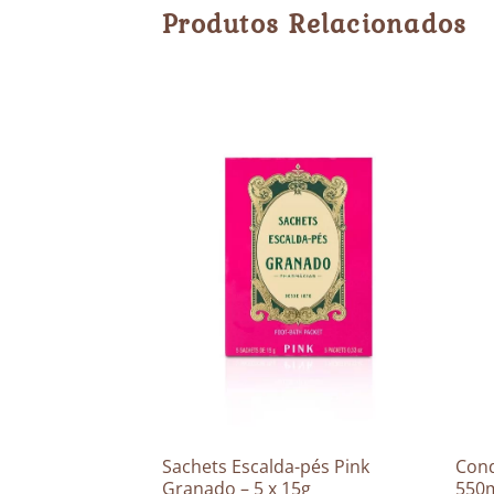
Produtos Relacionados
Doce – 550mL
Sachets Escalda-pés Pink
Cond
Granado – 5 x 15g
550