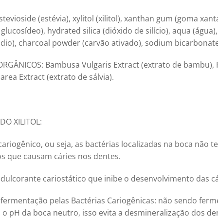
stevioside (estévia), xylitol (xilitol), xanthan gum (goma xanta
l glucosídeo), hydrated silica (dióxido de silício), aqua (ág
dio), charcoal powder (carvão ativado), sodium bicarbonate
ORGÂNICOS:
Bambusa Vulgaris Extract (extrato de bambu), 
area Extract (extrato de sálvia).
O XILITOL:
o cariogênico, ou seja, as bactérias localizadas na boca não 
os que causam cáries nos dentes.
 edulcorante cariostático que inibe o desenvolvimento das cá
e fermentação pelas Bactérias Cariogênicas: não sendo ferm
a o pH da boca neutro, isso evita a desmineralização dos de