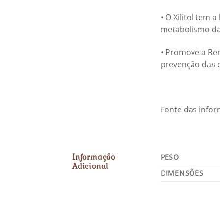
• O Xilitol tem 
metabolismo das
• Promove a Remi
prevenção das c
Fonte das inform
Informação
PESO
Adicional
DIMENSÕES