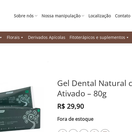
Sobre nós
Nossa manipulação
Localização
Contato
Florais
Derivados Apícolas
Fitoterápicos e suplementos
Gel Dental Natural
Ativado – 80g
R$
29,90
Fora de estoque