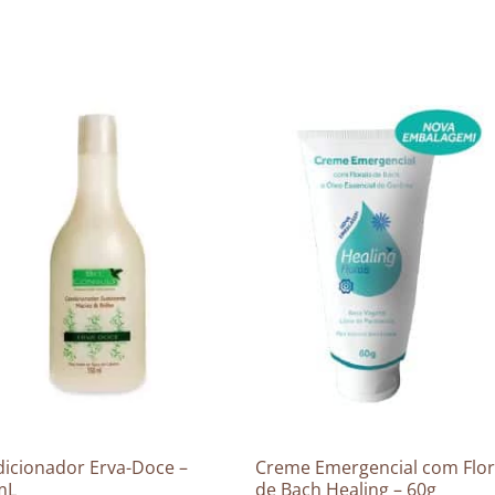
icionador Erva-Doce –
Creme Emergencial com Flor
mL
de Bach Healing – 60g