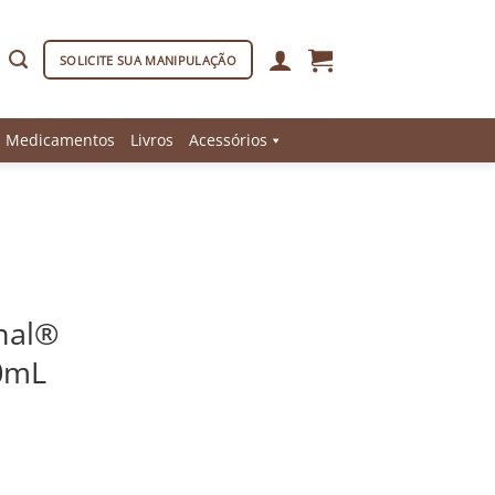
SOLICITE SUA MANIPULAÇÃO
Medicamentos
Livros
Acessórios
inal®
0mL