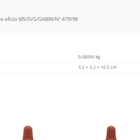
me ofício MS/SVS/GABIN/Nº 479/98
0,08000 kg
3,2 × 3,2 × 10,5 cm