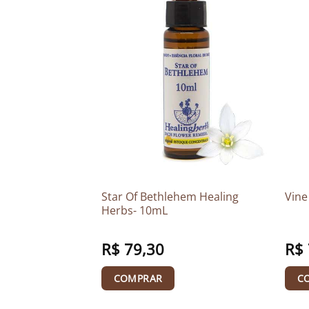
ling Herbs-
Star Of Bethlehem Healing
Vine
Herbs- 10mL
R$
79,30
R$
COMPRAR
C