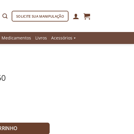
SOLICITE SUA MANIPULAÇÃO
Medicamentos
Livros
Acessórios
50
uantidade
RRINHO