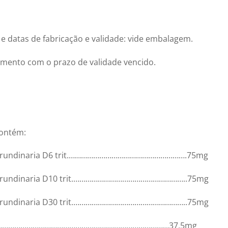
e datas de fabricação e validade: vide embalagem.
mento com o prazo de validade vencido.
ontém:
undinaria D6 trit.
………………………………………………….7
5mg
rundinaria D10 trit.
………………………………………………..
75mg
rundinaria D30 trit.
………………………………………………..
75mg
……………………………………………….
…………………………
37,5mg