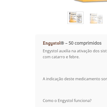
Engystol
® – 50 comprimidos
Engystol auxilia na ativação dos si
com catarro e febre.
A indicação deste medicamento some
Como o Engystol funciona?