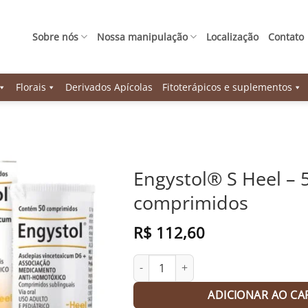
Sobre nós
Nossa manipulação
Localização
Contato
Florais
Derivados Apícolas
Fitoterápicos e suplementos
Engystol® S Heel – 
comprimidos
R$
112,60
Engystol® S Heel - 50 comprimidos q
ADICIONAR AO CA