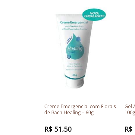
Erva-Doce –
Creme Emergencial com Florais
Gel 
de Bach Healing – 60g
100
R$
51,50
R$