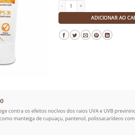
Creme Hidratante Facial FPS 30 - 35g
ADICIONAR AO CA
30
tege contra os efeitos nocívos dos raios UVA e UVB previni
omo manteiga de cupuaçu, pantenol, polissacarídeos como 