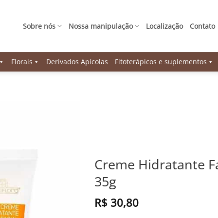
Sobre nós
Nossa manipulação
Localização
Contato
Florais
Derivados Apícolas
Fitoterápicos e suplementos
Creme Hidratante Fa
35g
R$
30,80