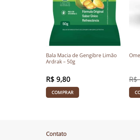
 Naturalis – 90
Bala Macia de Gengibre Limão
Omeg
Ardrak – 50g
O
R$
134,50
O
R$
9,80
R$
preço
preço
original
atual
era:
é:
COMPRAR
C
R$ 150,00.
R$ 134,50.
Contato