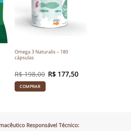
Omega 3 Naturalis – 180
cápsulas
R$
198,00
O
R$
177,50
O
preço
preço
original
atual
era:
é:
COMPRAR
R$ 198,00.
R$ 177,50.
macêutico Responsável Técnico: