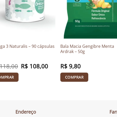
a 3 Naturalis – 90 cápsulas
Bala Macia Gengibre Menta
Ardrak – 50g
118,00
O
R$
108,00
O
R$
9,80
preço
preço
original
atual
era:
é:
OMPRAR
COMPRAR
R$ 118,00.
R$ 108,00.
Endereço
Far