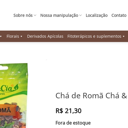
Sobre nós
Nossa manipulação
Localização
Contato
Florais
Derivados Apícolas
Fitoterápicos e suplementos
Chá de Romã Chá & 
R$
21,30
Fora de estoque