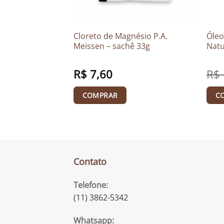
is – 90 cápsulas
Cloreto de Magnésio P.A.
Óleo
Meissen – sachê 33g
Natu
O
R$
108,00
O
R$
7,60
R$
preço
preço
original
atual
era:
é:
COMPRAR
C
R$ 118,00.
R$ 108,00.
Contato
Telefone:
(11) 3862-5342
Whatsapp: