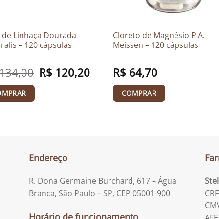
 de Linhaça Dourada
Cloreto de Magnésio P.A.
ralis – 120 cápsulas
Meissen – 120 cápsulas
134,00
O
R$
120,20
O
R$
64,70
preço
preço
original
atual
era:
é:
OMPRAR
COMPRAR
R$ 134,00.
R$ 120,20.
Endereço
Far
R. Dona Germaine Burchard, 617 – Água
Ste
Branca, São Paulo – SP, CEP 05001-900
CRF
CMV
Horário de funcionamento
AFE