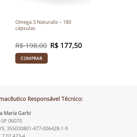
Omega 3 Naturalis – 180
cápsulas
R$
198,00
O
R$
177,50
O
preço
preço
original
atual
era:
é:
COMPRAR
R$ 198,00.
R$ 177,50.
macêutico Responsável Técnico:
la Maria Garbi
-SP 06070
S: 355030801-477-006428-1-9
: 7.07.423-4