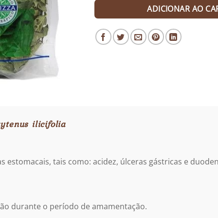
ADICIONAR AO CA
tenus ilicifolia
 estomacais, tais como: acidez, úlceras gástricas e duodena
ação durante o período de amamentação.