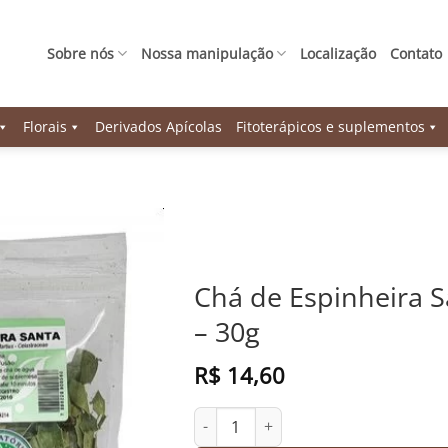
Sobre nós
Nossa manipulação
Localização
Contato
Florais
Derivados Apícolas
Fitoterápicos e suplementos
Chá de Espinheira S
– 30g
R$
14,60
Chá de Espinheira Santa Panizza - 30