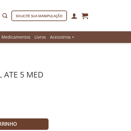
SOLICITE SUA MANIPULAÇÃO
Medicamentos
Livros
Acessórios
L ATE 5 MED
lquimista quantidade
RRINHO