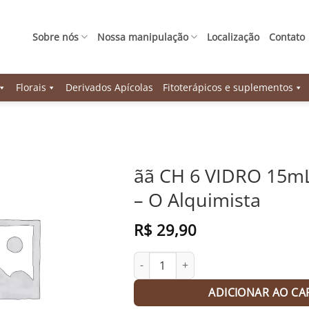
Sobre nós
Nossa manipulação
Localização
Contato
Florais
Derivados Apícolas
Fitoterápicos e suplementos
ãã CH 6 VIDRO 15m
– O Alquimista
R$
29,90
ãã CH 6 VIDRO 15mL ATE 5 MED - O A
ADICIONAR AO CA